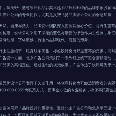
中，莓氏野生蓝莓果汁饮品以其卓越的品质和独特的品牌形象脱颖而
面设计公司的专业协作，尤其是灵智飞扬品牌设计公司的创意加持。
天然、健康与活力，品牌设计团队深入挖掘其核心价值，将野生蓝莓
的构建，设计公司采用了深邃的蓝色与清新的绿色作为主色调，象征
富有动感，字体流畅，传递出品牌现代、智慧的形象。
计上注重细节，瓶身线条优雅，标签设计突出野生蓝莓的元素，同时
广告设计方面，北京广告公司策划了一系列线上线下整合营销活动，
和品牌的高端定位。通过生动的视觉叙事，广告传达了饮用莓氏果汁
扬品牌设计公司发挥了关键作用，将创意转化为可触达消费者的实际
00 808 0959为联系方式，提供全方位的专业服务，确保莓氏野
功案例展示了品牌设计的重要性。通过北京广告公司和北京平面设计
打造出一个既吸引眼球又深具内涵的品牌，为消费者带来不仅是味觉