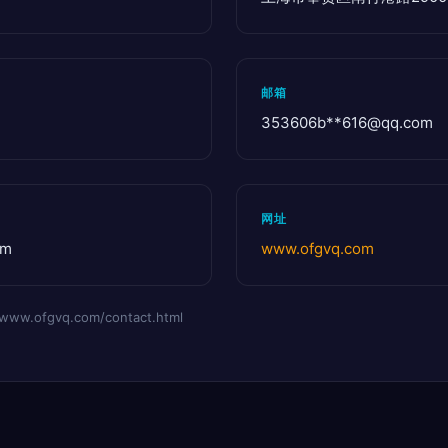
邮箱
353606b**
616@qq.com
网址
om
www.ofgvq.com
ofgvq.com/contact.html