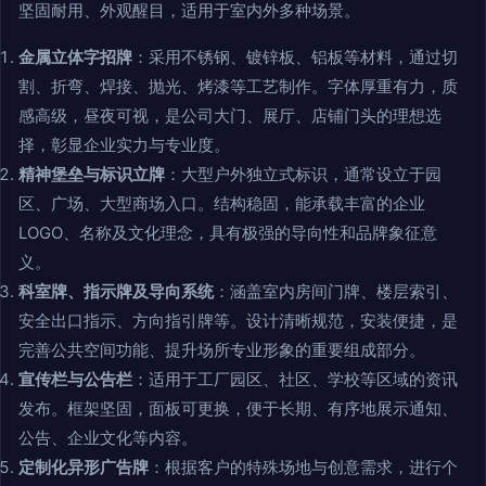
坚固耐用、外观醒目，适用于室内外多种场景。
金属立体字招牌
：采用不锈钢、镀锌板、铝板等材料，通过切
割、折弯、焊接、抛光、烤漆等工艺制作。字体厚重有力，质
感高级，昼夜可视，是公司大门、展厅、店铺门头的理想选
择，彰显企业实力与专业度。
精神堡垒与标识立牌
：大型户外独立式标识，通常设立于园
区、广场、大型商场入口。结构稳固，能承载丰富的企业
LOGO、名称及文化理念，具有极强的导向性和品牌象征意
义。
科室牌、指示牌及导向系统
：涵盖室内房间门牌、楼层索引、
安全出口指示、方向指引牌等。设计清晰规范，安装便捷，是
完善公共空间功能、提升场所专业形象的重要组成部分。
宣传栏与公告栏
：适用于工厂园区、社区、学校等区域的资讯
发布。框架坚固，面板可更换，便于长期、有序地展示通知、
公告、企业文化等内容。
定制化异形广告牌
：根据客户的特殊场地与创意需求，进行个